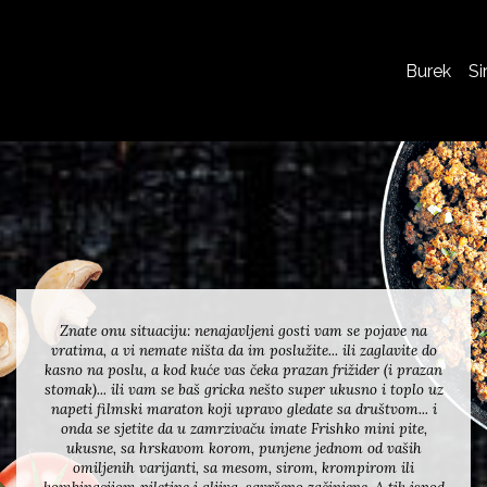
Burek
Si
Znate onu situaciju: nenajavljeni gosti vam se pojave na
vratima, a vi nemate ništa da im poslužite... ili zaglavite do
kasno na poslu, a kod kuće vas čeka prazan frižider (i prazan
stomak)... ili vam se baš gricka nešto super ukusno i toplo uz
napeti filmski maraton koji upravo gledate sa društvom... i
onda se sjetite da u zamrzivaču imate Frishko mini pite,
ukusne, sa hrskavom korom, punjene jednom od vaših
omiljenih varijanti, sa mesom, sirom, krompirom ili