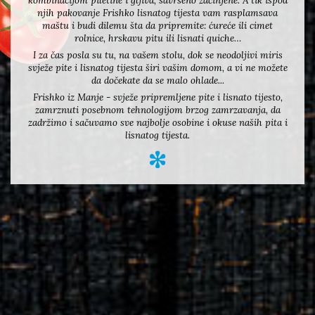
kombinacijom piletine i gljiva, savršeno začinjene. A tik ispod
njih pakovanje Frishko lisnatog tijesta vam rasplamsava
maštu i budi dilemu šta da pripremite: ćureće ili cimet
rolnice, hrskavu pitu ili lisnati quiche…
I za čas posla su tu, na vašem stolu, dok se neodoljivi miris
svježe pite i lisnatog tijesta širi vašim domom, a vi ne možete
da dočekate da se malo ohlade...
Frishko iz Manje - svježe pripremljene pite i lisnato tijesto,
zamrznuti posebnom tehnologijom brzog zamrzavanja, da
zadržimo i sačuvamo sve najbolje osobine i okuse naših pita i
lisnatog tijesta.